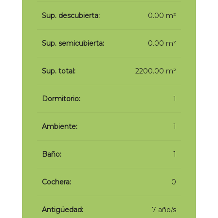
Sup. descubierta:
0.00 m²
Sup. semicubierta:
0.00 m²
Sup. total:
2200.00 m²
Dormitorio:
1
Ambiente:
1
Baño:
1
Cochera:
0
Antigüedad:
7 año/s