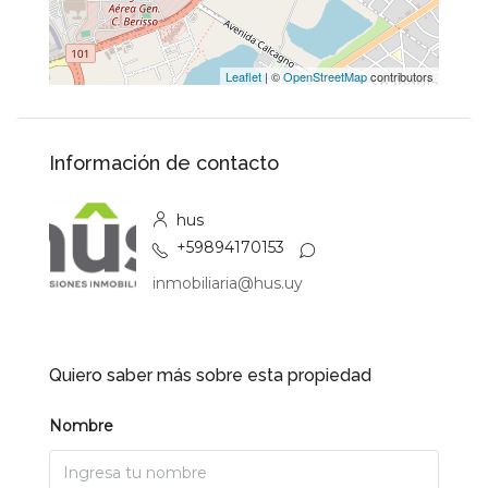
Leaflet
| ©
OpenStreetMap
contributors
Información de contacto
hus
+59894170153
inmobiliaria@hus.uy
Quiero saber más sobre esta propiedad
Nombre