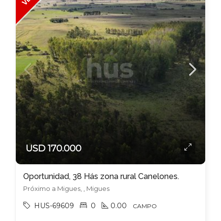
USD 170.000
Oportunidad, 38 Hás zona rural Canelones.
Próximo a Migues, , Migues
HUS-69609
0
0.00
CAMPO