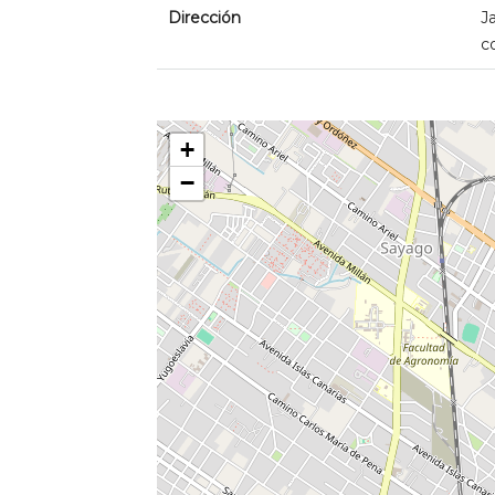
Dirección
J
c
+
−