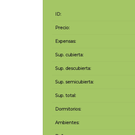
ID:
Precio:
Expensas:
Sup. cubierta:
Sup. descubierta:
Sup. semicubierta:
Sup. total:
Dormitorios:
Ambientes: