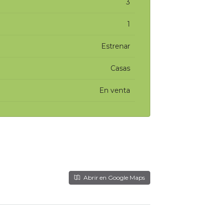
3
1
Estrenar
Casas
En venta
Abrir en Google Maps