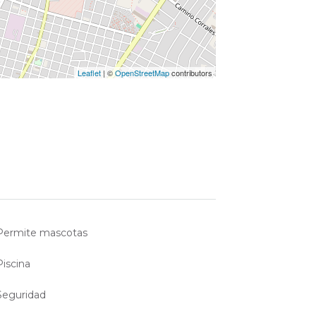
Leaflet
| ©
OpenStreetMap
contributors
Permite mascotas
Piscina
Seguridad