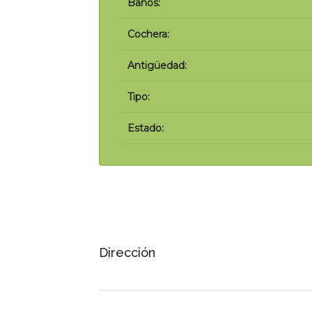
Baños:
Cochera:
Antigüedad:
Tipo:
Estado:
Dirección