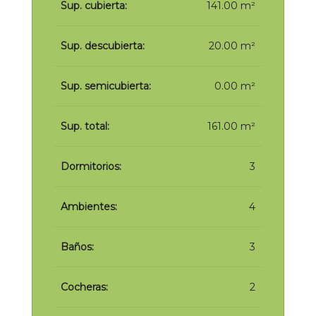
Sup. cubierta:
141.00 m²
Sup. descubierta:
20.00 m²
Sup. semicubierta:
0.00 m²
Sup. total:
161.00 m²
Dormitorios:
3
Ambientes:
4
Baños:
3
Cocheras:
2