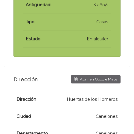
Antigüedad:
3 año/s
Tipo:
Casas
Estado:
En alquiler
Dirección
Abrir en Google Maps
Dirección
Huertas de los Horneros
Ciudad
Canelones
Departamento
Canelones