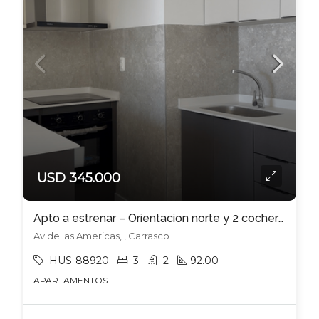
USD 345.000
Apto a estrenar – Orientacion norte y 2 cocheras inlcuidas
Av de las Americas, , Carrasco
HUS-88920
3
2
92.00
APARTAMENTOS