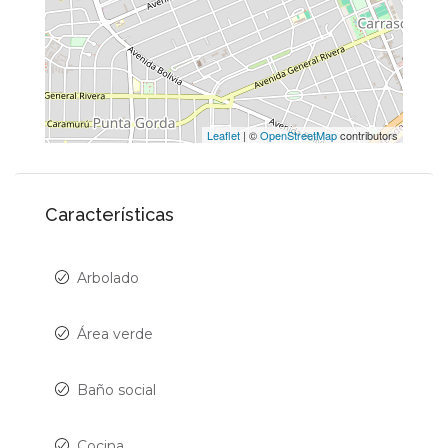
Leaflet
| ©
OpenStreetMap
contributors
Características
Arbolado
Área verde
Baño social
Cocina