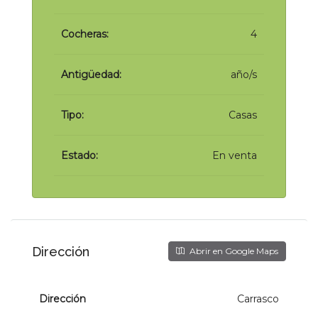
Cocheras:
4
Antigüedad:
año/s
Tipo:
Casas
Estado:
En venta
Dirección
Abrir en Google Maps
Dirección
Carrasco