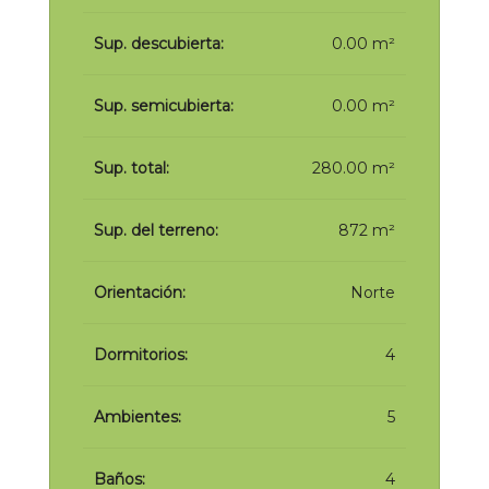
Sup. descubierta:
0.00 m²
Sup. semicubierta:
0.00 m²
Sup. total:
280.00 m²
Sup. del terreno:
872 m²
Orientación:
Norte
Dormitorios:
4
Ambientes:
5
Baños:
4